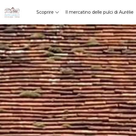
Scoprire
Il mercatino delle pulci di Aurélie