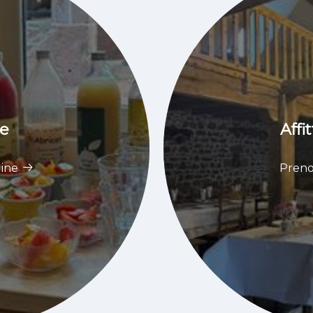
ne
Affi
line
Preno