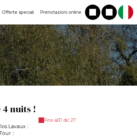
Offerte speciali
Prenotazioni online
4 nuits !
Fino al
31 dic 27
Clos Lavaux
|
 Tour
|