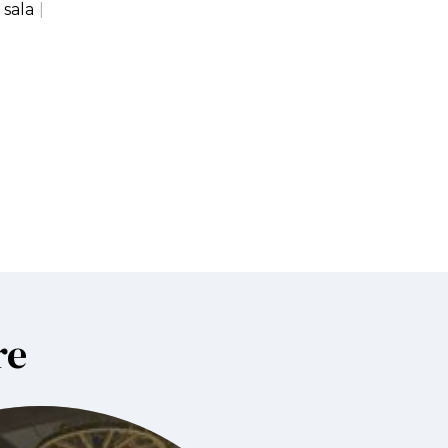
 sala
|
re