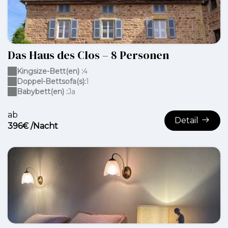
Das Haus des Clos – 8 Personen
Kingsize-Bett(en) :
4
Doppel-Bettsofa(s):
1
Babybett(en) :
Ja
ab
Detail
396€ /Nacht