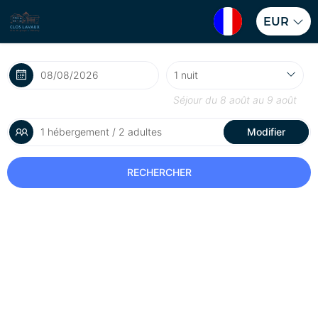
EUR
Séjour du
8 août
au
9 août
1 hébergement / 2 adultes
Modifier